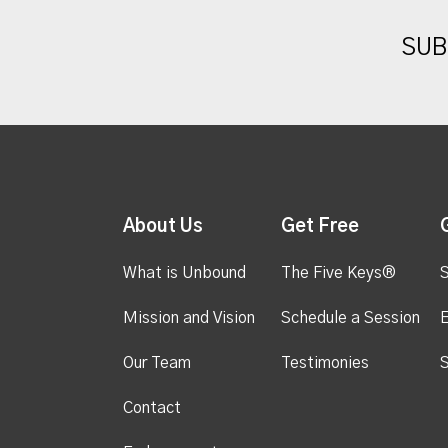
SUB
About Us
Get Free
What is Unbound
The Five Keys®
S
Mission and Vision
Schedule a Session
Our Team
Testimonies
S
Contact