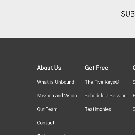
SUB
About Us
Get Free
What is Unbound
The Five Keys®
S
Mission and Vision
Schedule a Session
Our Team
Testimonies
S
Contact